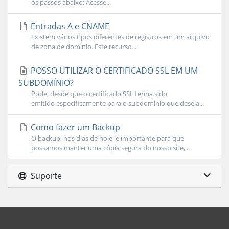
os passos abaixo: Acesse...
Entradas A e CNAME
Existem vários tipos diferentes de registros em um arquivo
de zona de domínio. Este recurso...
POSSO UTILIZAR O CERTIFICADO SSL EM UM
SUBDOMÍNIO?
Pode, desde que o certificado SSL tenha sido
emitido especificamente para o subdomínio que deseja...
Como fazer um Backup
O backup, nos dias de hoje, é importante para que
possamos manter uma cópia segura do nosso site,...
Suporte